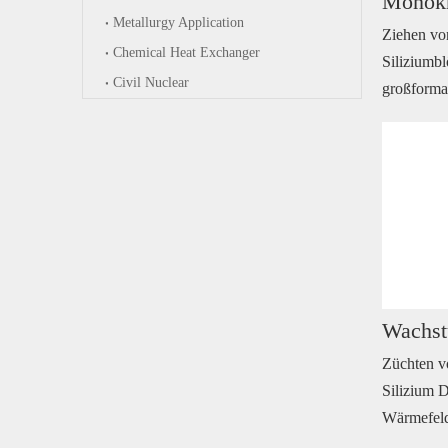
Monokri
Metallurgy Application
Ziehen vo
Chemical Heat Exchanger
Siliziumb
Civil Nuclear
großformat
Züchten vo
Silizium 
Wärmefeld