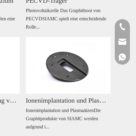
izium
PECVD-Träger
Photovoltaikzelle Das Graphitboot von
len eine
PECVDSIAMC spielt eine entscheidende
+86-572-
Rolle...
sales@si
+861515
Elektronische Herstellung von Polysilizium
Ionenimplantation und Plasmaätzen
Ionenimplantation und PlasmaätzenDie
Graphitprodukte von SIAMC werden
aufgrund i...