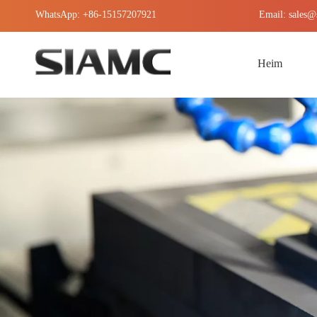
WhatsApp: +86-15157207921
Email:
sales@
Heim