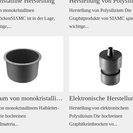
stalline Herstellung
Herstellung von Polysil
n monokristallinen
Herstellung von Polysilizium Die
löckenSIAMC ist in der Lage,
Graphitprodukte von SIAMC spie
ige,...
wichtige...
Wachstum von monokristallinem Halbleiter-Silizium
n monokristallinem Halbleiter-
Herstellung von elektronischem
Die hochreinen
Polysilizium Die hochreinen
materia...
Graphitkeimbrocken vo...