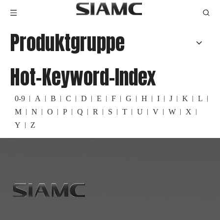
Produktgruppe
Hot-Keyword-Index
0-9
A
B
C
D
E
F
G
H
I
J
K
L
M
N
O
P
Q
R
S
T
U
V
W
X
Y
Z