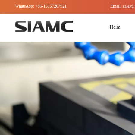
WhatsApp: +86-15157207921
Email:
sales@
Heim